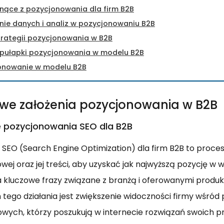
ynące z pozycjonowania dla firm B2B
ie danych i analiz w pozycjonowaniu B2B
trategii pozycjonowania w B2B
 pułapki pozycjonowania w modelu B2B
onowanie w modelu B2B
e założenia pozycjonowania w B2B
ele pozycjonowania SEO dla B2B
SEO (Search Engine Optimization) dla firm B2B to proces
wej oraz jej treści, aby uzyskać jak najwyższą pozycję w 
 kluczowe frazy związane z branżą i oferowanymi produ
 tego działania jest zwiększenie widoczności firmy wśród
owych, którzy poszukują w internecie rozwiązań swoich