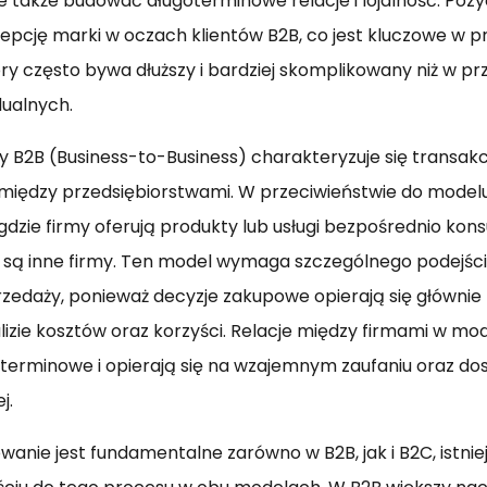
e także budować długoterminowe relacje i lojalność. Poz
pcję marki w oczach klientów B2B, co jest kluczowe w p
ry często bywa dłuższy i bardziej skomplikowany niż w p
dualnych.
 B2B (Business-to-Business) charakteryzuje się transak
iędzy przedsiębiorstwami. W przeciwieństwie do modelu
dzie firmy oferują produkty lub usługi bezpośrednio ko
są inne firmy. Ten model wymaga szczególnego podejści
rzedaży, ponieważ decyzje zakupowe opierają się głównie 
alizie kosztów oraz korzyści. Relacje między firmami w mo
terminowe i opierają się na wzajemnym zaufaniu oraz do
j.
anie jest fundamentalne zarówno w B2B, jak i B2C, istni