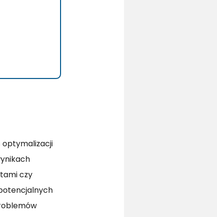
 optymalizacji
wynikach
ktami czy
 potencjalnych
 problemów