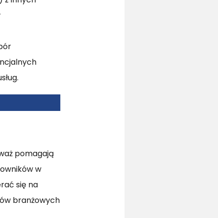
w
bór
ncjalnych
sług.
eważ pomagają
kowników w
rać się na
istów branżowych