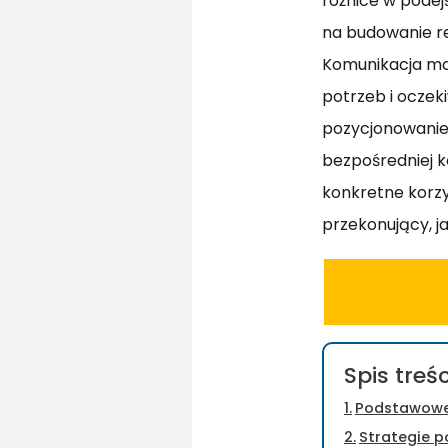
różnice w podej
na budowanie re
Komunikacja ma
potrzeb i oczek
pozycjonowanie 
bezpośredniej k
konkretne korzy
przekonujący, ja
Spis treśc
Podstawowe 
Strategie p