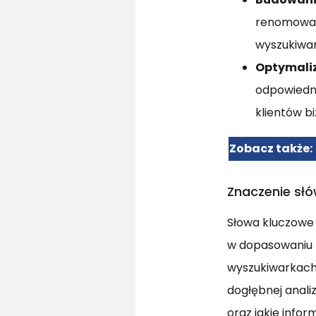
renomowan
wyszukiwa
Optymaliz
odpowiedni
klientów b
Zobacz także:
Znaczenie słó
Słowa kluczowe
w dopasowaniu 
wyszukiwarkach.
dogłębnej anali
oraz jakie infor