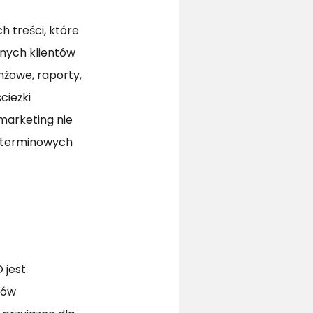
 treści, które
lnych klientów
nżowe, raporty,
cieżki
 marketing nie
goterminowych
 jest
tów