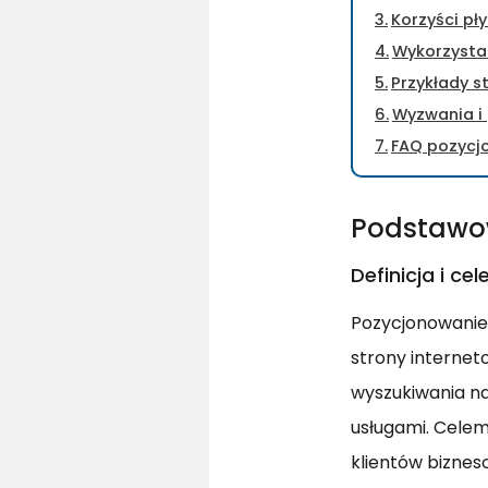
Korzyści pł
Wykorzystan
Przykłady s
Wyzwania i
FAQ pozycj
Podstawow
Definicja i c
Pozycjonowanie 
strony interneto
wyszukiwania na
usługami. Celem
klientów biznes