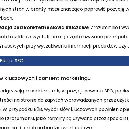
ych stron w branży może znacząco poprawić pozycję 
rkach.
acja pod konkretne słowa kluczowe
: Zrozumienie i wy
ch fraz kluczowych, które są często używane przez pote
iznesowych przy wyszukiwaniu informacji, produktów czy u
Blog o SEO
w kluczowych i content marketingu
 odgrywają zasadniczą rolę w pozycjonowaniu SEO, poni
treści na stronie do zapytań wprowadzanych przez użyt
 W przypadku B2B, wybór słów kluczowych powinien opie
zie i zrozumieniu, jakie terminy są używane przez specjal
macje są dla nich najbardziej wartościowe.