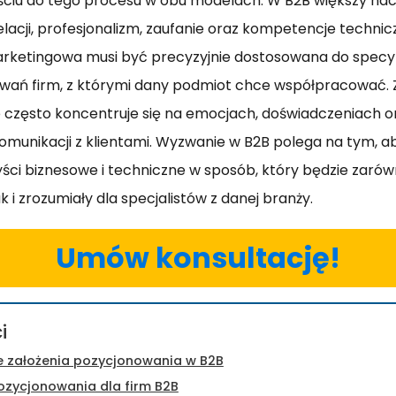
ściu do tego procesu w obu modelach. W B2B większy nacis
lacji, profesjonalizm, zaufanie oraz kompetencje technic
rketingowa musi być precyzyjnie dostosowana do specy
iwań firm, z którymi dany podmiot chce współpracować. Z
często koncentruje się na emocjach, doświadczeniach ora
omunikacji z klientami. Wyzwanie w B2B polega na tym, 
ści biznesowe i techniczne w sposób, który będzie zaró
k i zrozumiały dla specjalistów z danej branży.
Umów konsultację!
i
założenia pozycjonowania w B2B
ozycjonowania dla firm B2B