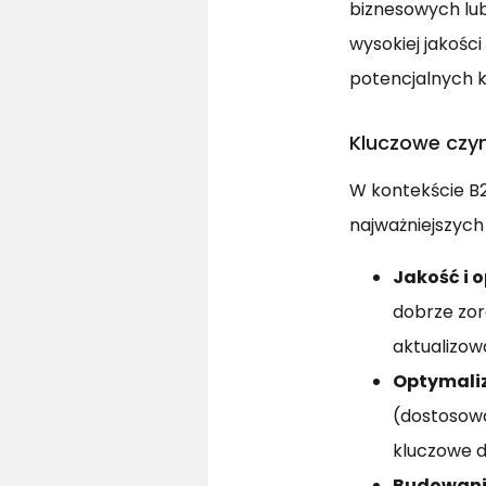
biznesowych lu
wysokiej jakości
potencjalnych k
Kluczowe czy
W kontekście B
najważniejszych
Jakość i 
dobrze zor
aktualizow
Optymaliz
(dostosowa
kluczowe d
Budowani