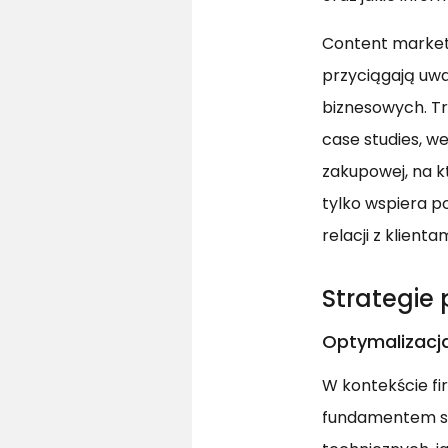
Content marketi
przyciągają uwa
biznesowych. Tr
case studies, w
zakupowej, na k
tylko wspiera 
relacji z klientam
Strategie
Optymalizacj
W kontekście fi
fundamentem sk