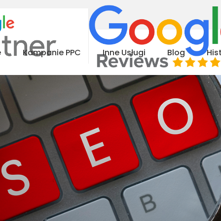
e
Kampanie PPC
Inne Usługi
Blog
His