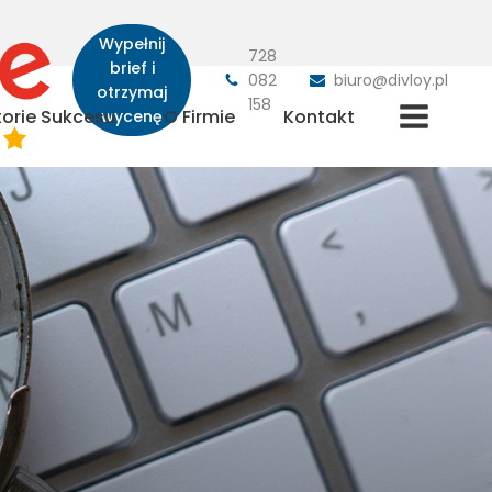
Wypełnij
728
brief i
082
biuro@divloy.pl
otrzymaj
158
torie Sukcesu
O Firmie
Kontakt
wycenę