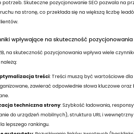
b potrzeb. Skuteczne pozycjonowanie SEO pozwala na prz
 ruchu na stronę, co przekłada się na większą liczbę leadó
lientów.
nniki wpływające na skuteczność pozycjonowania
2B, na skuteczność pozycjonowania wpływa wiele czynnik
 należą:
optymalizacja treści
: Treści muszą być wartościowe dla
ganizowane, zawierać odpowiednie słowa kluczowe oraz 
ane.
acja techniczna strony
: Szybkość ładowania, respons
nie do urządzeń mobilnych), struktura URL i wewnętrzny 
la lepszego rankingu.
e autorytetu
: Pozyskiwanie linków zwrotnych (backlinks