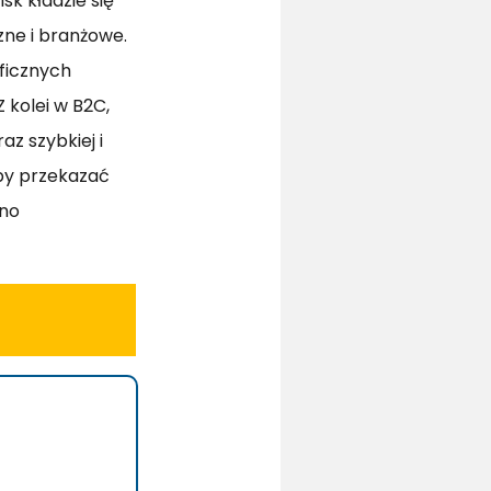
k kładzie się
zne i branżowe.
ficznych
 kolei w B2C,
z szybkiej i
aby przekazać
wno