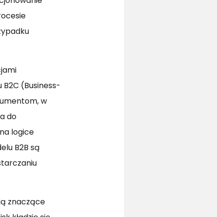
ycjonowanie
rocesie
rzypadku
cjami
 B2C (Business-
nsumentom, w
a do
na logice
delu B2B są
starczaniu
eją znaczące