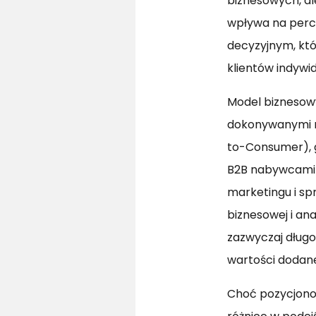
biznesowych, al
wpływa na perce
decyzyjnym, któ
klientów indywi
Model biznesowy
dokonywanymi m
to-Consumer), g
B2B nabywcami 
marketingu i sp
biznesowej i an
zazwyczaj długo
wartości dodane
Choć pozycjonow