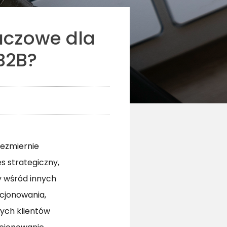
uczowe dla
B2B?
iezmiernie
s strategiczny,
y wśród innych
cjonowania,
ych klientów