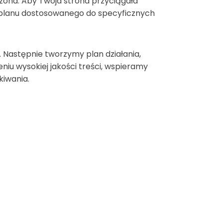
czona. Aby Twoja strona przyciągała
 planu dostosowanego do specyficznych
 Następnie tworzymy plan działania,
niu wysokiej jakości treści, wspieramy
kiwania.