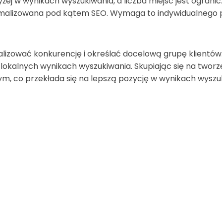
żej w wynikach wyszukiwania, a liczba miejsc jest ograni
tymalizowana pod kątem SEO. Wymaga to indywidualnego
izować konkurencję i określać docelową grupę klientów.
lokalnych wynikach wyszukiwania. Skupiając się na tworze
ym, co przekłada się na lepszą pozycję w wynikach wyszu