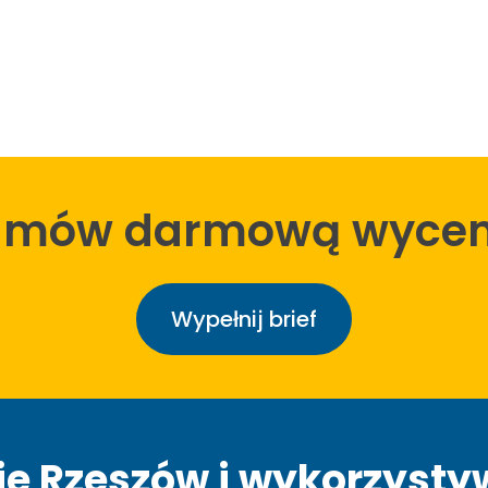
amów darmową wycen
Wypełnij brief
e Rzeszów i wykorzysty