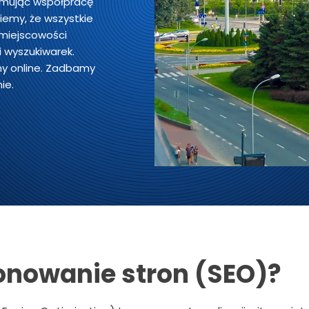
ejmując współpracę
iemy, że wszystkie
 miejscowości
 wyszukiwarek.
ny online. Zadbamy
ie.
jonowanie stron (SEO)?