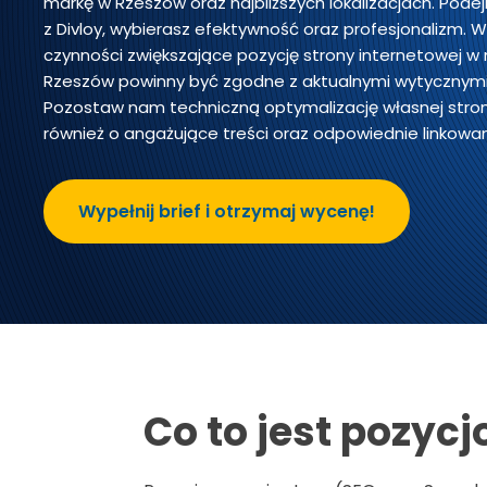
markę w Rzeszów oraz najbliższych lokalizacjach. Pod
z Divloy, wybierasz efektywność oraz profesjonalizm. W
czynności zwiększające pozycję strony internetowej w
Rzeszów powinny być zgodne z aktualnymi wytycznymi
Pozostaw nam techniczną optymalizację własnej stro
również o angażujące treści oraz odpowiednie linkowan
Wypełnij brief i otrzymaj wycenę!
Co to jest pozyc