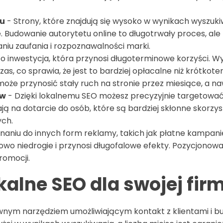
tu
- Strony, które znajdują się wysoko w wynikach wyszuki
. Budowanie autorytetu online to długotrwały proces, ale p
u zaufania i rozpoznawalności marki.
o inwestycja, która przynosi długoterminowe korzyści. Wy
zas, co sprawia, że jest to bardziej opłacalne niż krót
że przynosić stały ruch na stronie przez miesiące, a na
ów
- Dzięki lokalnemu SEO możesz precyzyjnie targetować k
ą na dotarcie do osób, które są bardziej skłonne skorzyst
ych.
aniu do innych form reklamy, takich jak płatne kampan
owo niedrogie i przynosi długofalowe efekty. Pozycjonowa
romocji.
kalne SEO dla swojej fir
dzownym narzędziem umożliwiającym kontakt z klientami i b