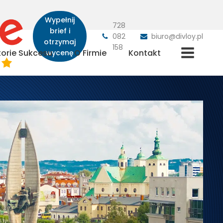
Wypełnij
728
brief i
082
biuro@divloy.pl
otrzymaj
158
torie Sukcesu
O Firmie
Kontakt
wycenę