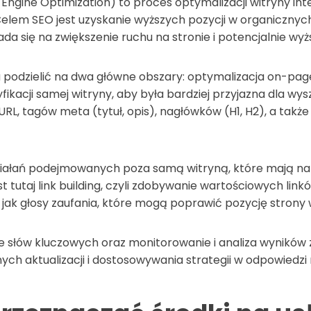
Engine Optimization) to proces optymalizacji witryny int
elem SEO jest uzyskanie wyższych pozycji w organicznyc
da się na zwiększenie ruchu na stronie i potencjalnie wy
 podzielić na dwa główne obszary: optymalizacja on-page
kacji samej witryny, aby była bardziej przyjazna dla wys
URL, tagów meta (tytuł, opis), nagłówków (H1, H2), a także
iałań podejmowanych poza samą witryną, które mają na ce
t tutaj link building, czyli zdobywanie wartościowych li
ją jak głosy zaufania, które mogą poprawić pozycję stron
nie słów kluczowych oraz monitorowanie i analiza wyników
rnych aktualizacji i dostosowywania strategii w odpowied