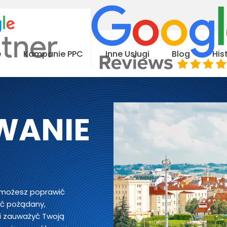
e
Kampanie PPC
Inne Usługi
Blog
His
WANIE
 możesz poprawić
yć pożądany,
li zauważyć Twoją