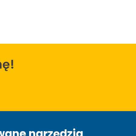
ę!
wane narzędzia