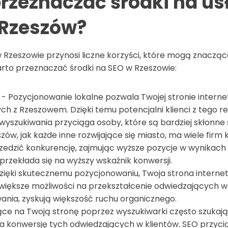
rzeznaczać środki na us
 Rzeszów?
Rzeszowie przynosi liczne korzyści, które mogą znacząc
rto przeznaczać środki na SEO w Rzeszowie:
- Pozycjonowanie lokalne pozwala Twojej stronie interne
h z Rzeszowem. Dzięki temu potencjalni klienci z tego re
yszukiwania przyciąga osoby, które są bardziej skłonne 
zów, jak każde inne rozwijające się miasto, ma wiele firm
edzić konkurencję, zajmując wyższe pozycje w wynikach 
przekłada się na wyższy wskaźnik konwersji.
zięki skutecznemu pozycjonowaniu, Twoja strona intern
większe możliwości na przekształcenie odwiedzających w k
ania, zyskują większość ruchu organicznego.
ące na Twoją stronę poprzez wyszukiwarki często szukają
a konwersję tych odwiedzających w klientów. SEO przycią