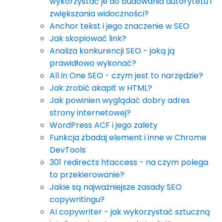
wykorzystać je do budowania autorytetu i
zwiększania widoczności?
Anchor tekst i jego znaczenie w SEO
Jak skopiować link?
Analiza konkurencji SEO - jaką ją
prawidłowo wykonać?
All in One SEO - czym jest to narzędzie?
Jak zrobić akapit w HTML?
Jak powinien wyglądać dobry adres
strony internetowej?
WordPress ACF i jego zalety
Funkcja zbadaj element i inne w Chrome
DevTools
301 redirects htaccess - na czym polega
to przekierowanie?
Jakie są najważniejsze zasady SEO
copywritingu?
AI copywriter - jak wykorzystać sztuczną