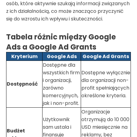
osób, które aktywnie szukają informacji związanych
z ich działalnością, co może znacząco przyczynić
się do wzrostu ich wpływu i skuteczności.
Tabela różnic między Google
Ads a Google Ad Grants
Kryterium
Google Ads
Google Ad Grants
Dostępne dla
wszystkich firm
Dostępne wyłącznie
i organizacji,
dla organizacji non-
Dostępność
zarówno
profit spełniających
komercyjnych,
określone kryteria.
jak i non-profit.
Organizacje
Użytkownik
otrzymują do 10 000
sam ustala i
USD miesięcznie na
Budżet
finansuje
reklamy, bez