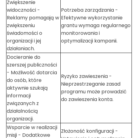
Zwiększenie
widoczności -
Potrzeba zarządzania -
Reklamy pomagają w
Efektywne wykorzystanie
zwiększeniu
grantu wymaga regularnego
świadomości o
monitorowania i
organizacji i jej
optymalizacji kampanii.
działaniach.
Docieranie do
szerszej publiczności
- Możliwość dotarcia
Ryzyko zawieszenia -
do osób, które
Nieprzestrzeganie zasad
aktywnie szukają
programu może prowadzić
informacji
do zawieszenia konta.
związanych z
działalnością
organizacji.
Wsparcie w realizacji
Złożoność konfiguracji -
misji - Dodatkowe