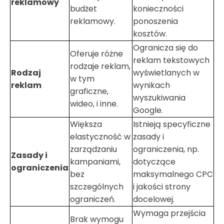
reklamowy
budżet
konieczności
reklamowy.
ponoszenia
kosztów.
Ogranicza się do
Oferuje różne
reklam tekstowych
rodzaje reklam,
Rodzaj
wyświetlanych w
w tym
reklam
wynikach
graficzne,
wyszukiwania
wideo, i inne.
Google.
Większa
Istnieją specyficzne
elastyczność w
zasady i
zarządzaniu
ograniczenia, np.
Zasady i
kampaniami,
dotyczące
ograniczenia
bez
maksymalnego CPC
szczególnych
i jakości strony
ograniczeń.
docelowej.
Wymaga przejścia
Brak wymogu