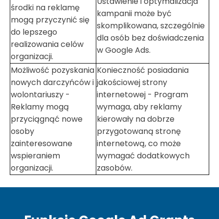
Ustawienie i optymalizacja
środki na reklamę
kampanii może być
mogą przyczynić się
skomplikowana, szczególnie
do lepszego
dla osób bez doświadczenia
realizowania celów
w Google Ads.
organizacji.
Możliwość pozyskania
Konieczność posiadania
nowych darczyńców i
jakościowej strony
wolontariuszy -
internetowej - Program
Reklamy mogą
wymaga, aby reklamy
przyciągnąć nowe
kierowały na dobrze
osoby
przygotowaną stronę
zainteresowane
internetową, co może
wspieraniem
wymagać dodatkowych
organizacji.
zasobów.