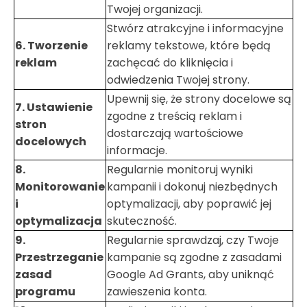
Twojej organizacji.
Stwórz atrakcyjne i informacyjne
6. Tworzenie
reklamy tekstowe, które będą
reklam
zachęcać do kliknięcia i
odwiedzenia Twojej strony.
Upewnij się, że strony docelowe są
7. Ustawienie
zgodne z treścią reklam i
stron
dostarczają wartościowe
docelowych
informacje.
8.
Regularnie monitoruj wyniki
Monitorowanie
kampanii i dokonuj niezbędnych
i
optymalizacji, aby poprawić jej
optymalizacja
skuteczność.
9.
Regularnie sprawdzaj, czy Twoje
Przestrzeganie
kampanie są zgodne z zasadami
zasad
Google Ad Grants, aby uniknąć
programu
zawieszenia konta.