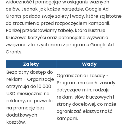
widoczność i pomagając w osiąganiu ważnych
celów. Jednak, jak każde narzędzie, Google Ad
Grants posiada swoje zalety i wady, które są istotne
do zrozumienia przed rozpoczęciem kampanii.
Poniżej przedstawiamy tabelę, która ilustruje
kluczowe korzyści oraz potencjalne wyzwania
związane z korzystaniem z programu Google Ad
Grants.
Zalety
Wady
Bezpłatny dostęp do
Ograniczenia i zasady -
reklam - Organizacje
Program ma ścisłe zasady
otrzymują do 10 000
dotyczące m.in. rodzaju
USD miesięcznie na
reklam, słów kluczowych i
reklamy, co pozwala
strony docelowej, co może
na promocję bez
ograniczać elastyczność
dodatkowych
kampanii.
kosztów.