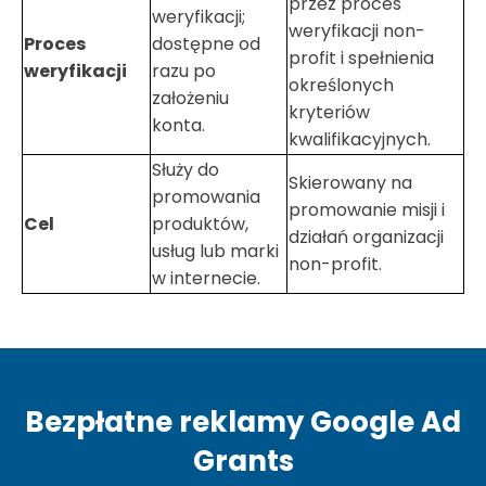
przez proces
weryfikacji;
weryfikacji non-
Proces
dostępne od
profit i spełnienia
weryfikacji
razu po
określonych
założeniu
kryteriów
konta.
kwalifikacyjnych.
Służy do
Skierowany na
promowania
promowanie misji i
Cel
produktów,
działań organizacji
usług lub marki
non-profit.
w internecie.
Bezpłatne reklamy Google Ad
Grants