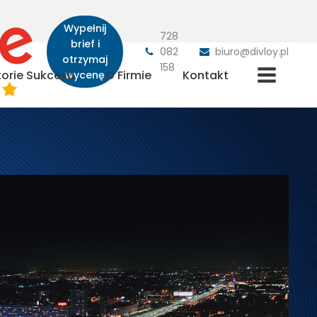
Wypełnij
728
brief i
082
biuro@divloy.pl
otrzymaj
158
torie Sukcesu
O Firmie
Kontakt
wycenę