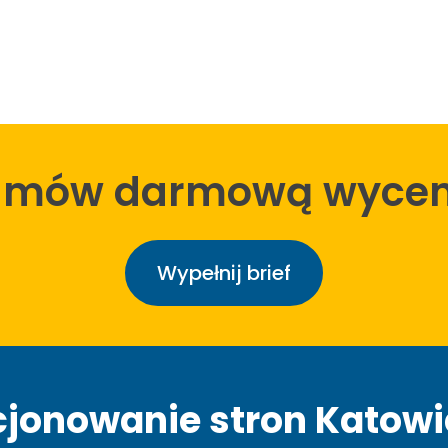
amów darmową wycen
Wypełnij brief
jonowanie stron Katowic