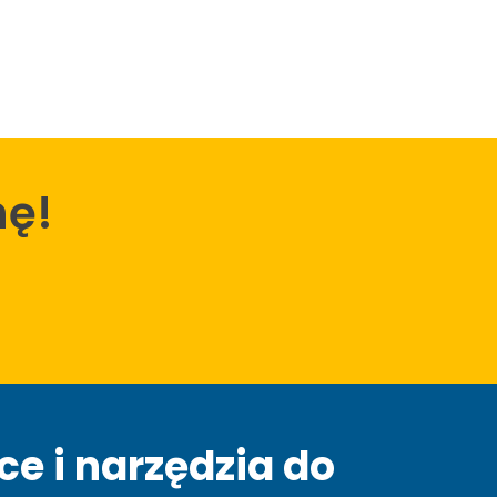
ę!
e i narzędzia do