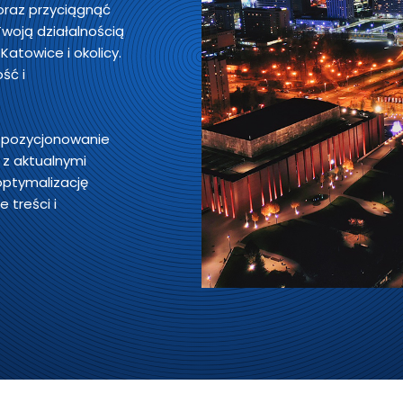
oraz przyciągnąć
Twoją działalnością
atowice i okolicy.
ść i
e pozycjonowanie
 z aktualnymi
optymalizację
 treści i