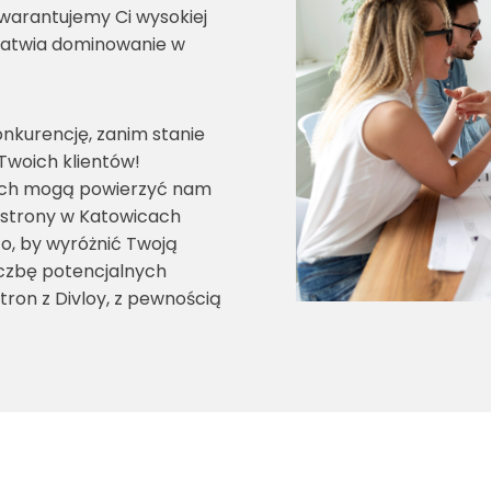
warantujemy Ci wysokiej
ułatwia dominowanie w
onkurencję, zanim stanie
 Twoich klientów!
ach mogą powierzyć nam
 strony w Katowicach
o, by wyróżnić Twoją
liczbę potencjalnych
tron z Divloy, z pewnością