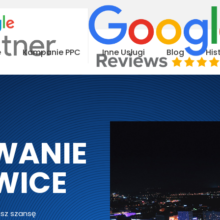
e
Kampanie PPC
Inne Usługi
Blog
His
WANIE
WICE
sz szansę