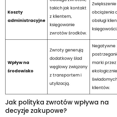
Zwiększenie
takich jak kontakt
Koszty
obciążenia d
z klientem,
administracyjne
obsługi klien
księgowanie
księgowości
zwrotów środków.
Negatywne
Zwroty generują
postrzegani
dodatkowy ślad
Wpływ na
marki przez
węglowy związany
środowisko
ekologiczni
z transportem i
świadomyc
utylizacją.
klientów.
Jak polityka zwrotów wpływa na
decyzje zakupowe?