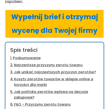
zapobiec.
Wypełnij brief i otrzymaj
wycenę dla Twojej firmy
Spis treści
Podsumowanie
Najczęstsze przyczyny zwrotu towaru
Jak unikać najczęstszych przyczyn zwrotów?
Koszty zwrotów towarów w sklepie online a
korzyści dla marki
Jak polityka zwrotów wpływa na decyzje
zakupowe?
FAQ - Przyczyny zwrotu towaru