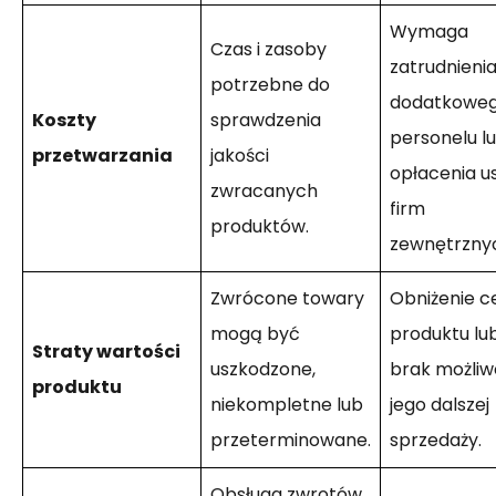
Wymaga
Czas i zasoby
zatrudnieni
potrzebne do
dodatkowe
Koszty
sprawdzenia
personelu l
przetwarzania
jakości
opłacenia u
zwracanych
firm
produktów.
zewnętrzny
Zwrócone towary
Obniżenie c
mogą być
produktu lu
Straty wartości
uszkodzone,
brak możliw
produktu
niekompletne lub
jego dalszej
przeterminowane.
sprzedaży.
Obsługa zwrotów,