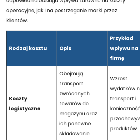
odpowiednia obsługa wpływa zarówno na koszty
operacyjne, jak i na postrzeganie marki przez
klientów.
Przykład
Rodzaj kosztu
Opis
wpływu na
firmę
Obejmują
Wzrost
transport
wydatków n
zwróconych
Koszty
transport i
towarów do
logistyczne
koniecznoś
magazynu oraz
przechowyw
ich ponowne
produktów.
składowanie.