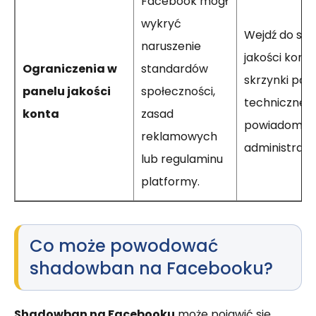
Facebook mógł
wykryć
Wejdź do sekc
naruszenie
jakości konta
Ograniczenia w
standardów
skrzynki po
panelu jakości
społeczności,
technicznej 
konta
zasad
powiadomie
reklamowych
administracy
lub regulaminu
platformy.
Co może powodować
shadowban na Facebooku?
Shadowban na Facebooku
może pojawić się