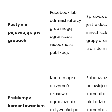
Facebook lub
Sprawdź, czy
administratorzy
Posty nie
jest widoczny
grup mogą
pojawiają się w
innych czło
ograniczać
grupach
grupy oraz c
widoczność
trafił do mod
publikacji.
Konto mogło
Zobacz, czy
otrzymać
pojawiają się
czasowe
komunikaty 
Problemy z
ograniczenie
blokadzie
komentowaniem
aktywności po
komentarzy,