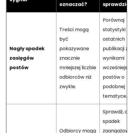
oznaczać?
sprawdzić?
Porównaj
Treści mogą
statystyki kil
być
ostatnich
Nagły spadek
pokazywane
publikacji z
zasięgów
znacznie
wynikami
postów
mniejszej liczbie
wcześniejsz
odbiorców niż
postów o
zwykle.
podobnej
tematyce.
Sprawdź, czy
spadek
Odbiorcy mogą
zaangażowa