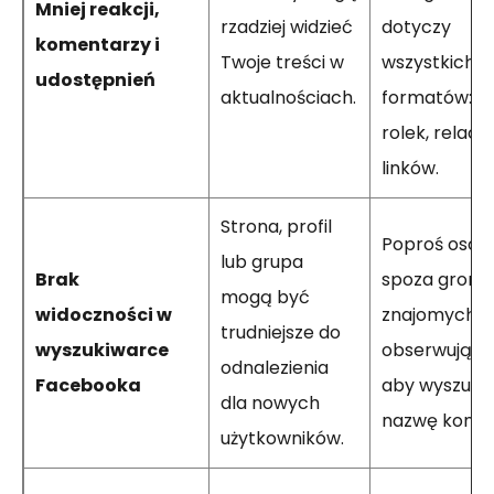
Mniej reakcji,
rzadziej widzieć
dotyczy
komentarzy i
Twoje treści w
wszystkich
udostępnień
aktualnościach.
formatów: p
rolek, relacji i
linków.
Strona, profil
Poproś osob
lub grupa
Brak
spoza grona
mogą być
widoczności w
znajomych l
trudniejsze do
wyszukiwarce
obserwujący
odnalezienia
Facebooka
aby wyszuka
dla nowych
nazwę konta
użytkowników.