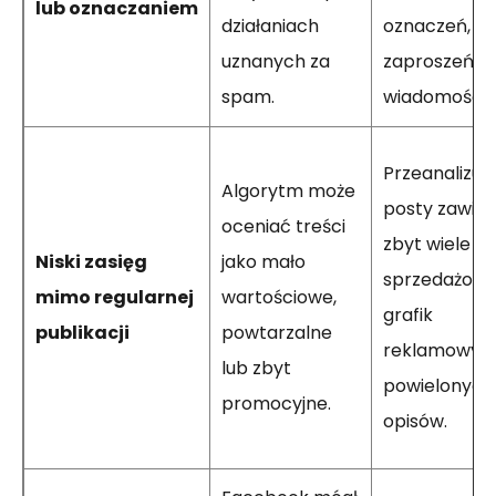
lub oznaczaniem
działaniach
oznaczeń,
uznanych za
zaproszeń lu
spam.
wiadomości.
Przeanalizuj,
Algorytm może
posty zawier
oceniać treści
zbyt wiele li
Niski zasięg
jako mało
sprzedażowy
mimo regularnej
wartościowe,
grafik
publikacji
powtarzalne
reklamowych
lub zbyt
powielonych
promocyjne.
opisów.