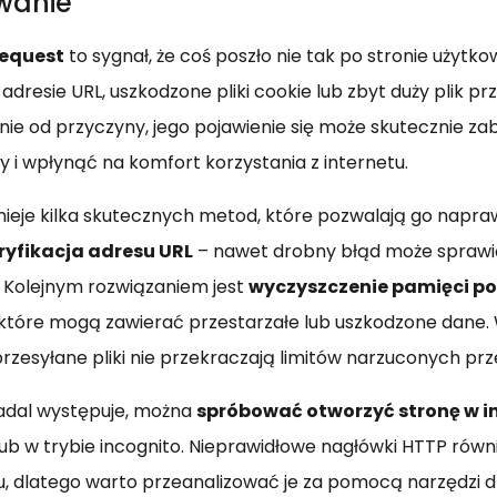
wanie
equest
to sygnał, że coś poszło nie tak po stronie użytko
adresie URL, uszkodzone pliki cookie lub zbyt duży plik pr
żnie od przyczyny, jego pojawienie się może skutecznie z
y i wpłynąć na komfort korzystania z internetu.
tnieje kilka skutecznych metod, które pozwalają go napra
ryfikacja adresu URL
– nawet drobny błąd może sprawić
. Kolejnym rozwiązaniem jest
wyczyszczenie pamięci po
 które mogą zawierać przestarzałe lub uszkodzone dane.
przesyłane pliki nie przekraczają limitów narzuconych prz
nadal występuje, można
spróbować otworzyć stronę w i
ub w trybie incognito. Nieprawidłowe nagłówki HTTP rów
, dlatego warto przeanalizować je za pomocą narzędzi d