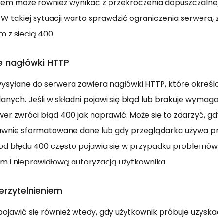
lem może również wynikać z przekroczenia dopuszczalnej
W takiej sytuacji warto sprawdzić ograniczenia serwera, z
m z siecią 400.
e nagłówki HTTP
ysyłane do serwera zawiera nagłówki HTTP, które określ
anych. Jeśli w składni pojawi się błąd lub brakuje wymag
er zwróci błąd 400 jak naprawić. Może się to zdarzyć, gd
awnie sformatowane dane lub gdy przeglądarka używa p
Kod błędu 400 często pojawia się w przypadku problemów
em i nieprawidłową autoryzacją użytkownika.
erzytelnieniem
ojawić się również wtedy, gdy użytkownik próbuje uzysk