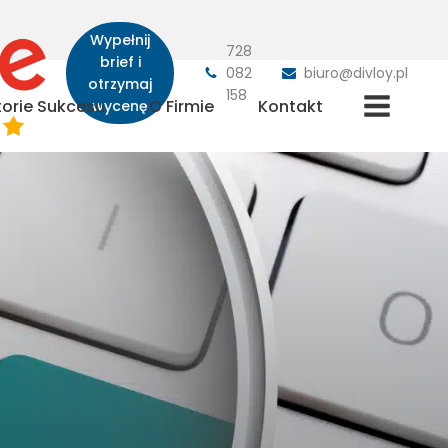
Wypełnij
728
brief i
082
biuro@divloy.pl
otrzymaj
158
torie Sukcesu
O Firmie
Kontakt
wycenę