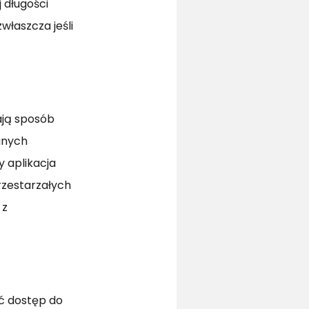
 długości
właszcza jeśli
ają sposób
anych
y aplikacja
rzestarzałych
 z
ać dostęp do