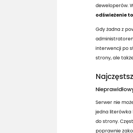
deweloperów. 
odświeżenie t
Gdy żadna z pow
administratorem
interwencji po 
strony, ale tak
Najczęsts
Nieprawidłow
Serwer nie może
jedna literówka
do strony. Częs
poprawnie zakod