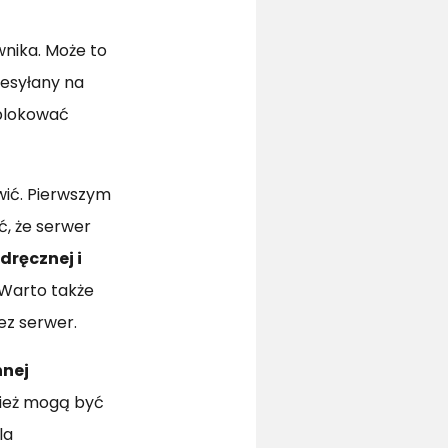
wnika. Może to
zesyłany na
ablokować
wić. Pierwszym
, że serwer
dręcznej i
 Warto także
ez serwer.
nnej
nież mogą być
la