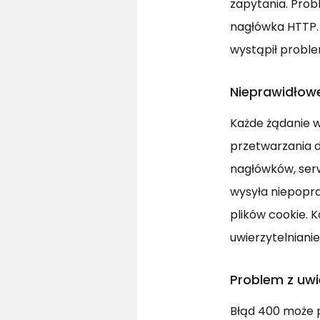
zapytania. Prob
nagłówka HTTP. 
wystąpił proble
Nieprawidłow
Każde żądanie w
przetwarzania d
nagłówków, serw
wysyła niepopr
plików cookie. 
uwierzytelniani
Problem z uwi
Błąd 400 może p