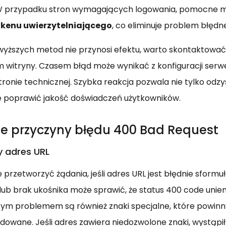
W przypadku stron wymagających logowania, pomocne 
okenu uwierzytelniającego
, co eliminuje problem błędne
yższych metod nie przynosi efektu, warto skontaktować 
 witryny. Czasem błąd może wynikać z konfiguracji ser
stronie technicznej. Szybka reakcja pozwala nie tylko odz
że poprawić jakość doświadczeń użytkowników.
ze przyczyny błędu 400 Bad Request
y adres URL
 przetworzyć żądania, jeśli adres URL jest błędnie sform
 lub brak ukośnika może sprawić, że status 400 code unie
tym problemem są również znaki specjalne, które powin
owane. Jeśli adres zawiera niedozwolone znaki, wystąpi