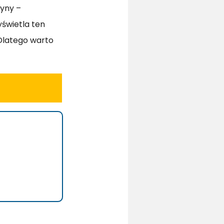
ryny –
yświetla ten
Dlatego warto