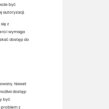
może być
j autoryzacji.
się z
wera i wymaga
yskać dostęp do
ułowany. Nawet
możliwi dostęp
ny być
ł problem z