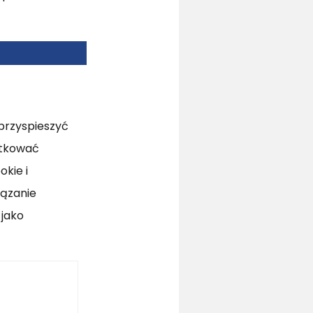
 przyspieszyć
utkować
kie i
iązanie
jako