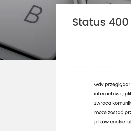
Status 400
Gdy przeglądark
internetowa, pli
zwraca komuni
może zostać prz
plików cookie 