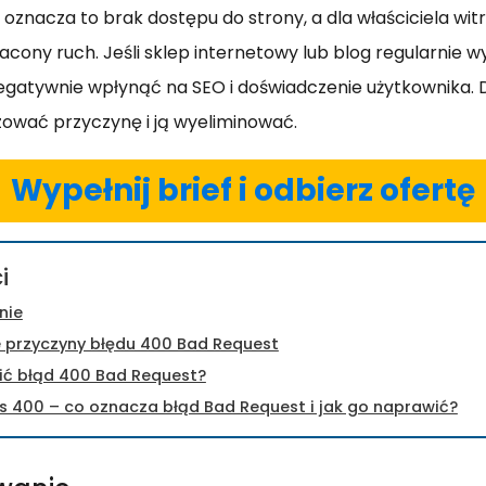
 oznacza to brak dostępu do strony, a dla właściciela wit
acony ruch. Jeśli sklep internetowy lub blog regularnie w
egatywnie wpłynąć na SEO i doświadczenie użytkownika. 
ować przyczynę i ją wyeliminować.
Wypełnij brief i odbierz ofertę
i
nie
 przyczyny błędu 400 Bad Request
ić błąd 400 Bad Request?
s 400 – co oznacza błąd Bad Request i jak go naprawić?