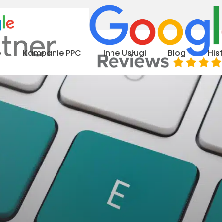
e
Kampanie PPC
Inne Usługi
Blog
His