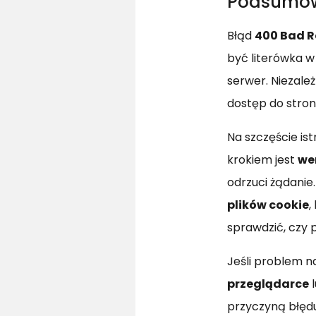
Podsumo
Błąd
400 Bad R
być literówka w 
serwer. Niezale
dostęp do stron
Na szczęście is
krokiem jest
we
odrzuci żądanie
plików cookie
,
sprawdzić, czy 
Jeśli problem 
przeglądarce
l
przyczyną błędu