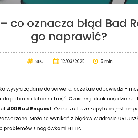
 – co oznacza błąd Bad Re
go naprawić?
SEO
12/03/2025
5 min
a wysyła żądanie do serwera, oczekuje odpowiedzi – moż
k do pobrania lub inna treść. Czasem jednak coś idzie nie 
kat
400 Bad Request
. Oznacza to, że zapytanie jest niep
etworzone. Może to wynikać z błędów w adresie URL, us
lub problemów z nagłówkami HTTP.