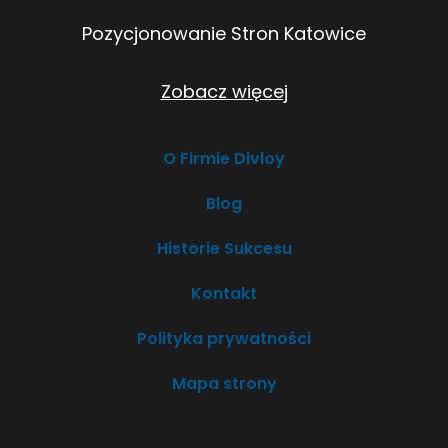
Pozycjonowanie Stron Katowice
Pozycjonowanie Stron Kielce
Zobacz więcej
Pozycjonowanie Stron Kraków
O Firmie Divloy
Pozycjonowanie Stron Lublin
Blog
Pozycjonowanie Stron Łódź
Historie Sukcesu
Pozycjonowanie Stron Olsztyn
Kontakt
Pozycjonowanie Stron Opole
Polityka prywatności
Pozycjonowanie Stron Poznań
Mapa strony
Pozycjonowanie Stron Rzeszów