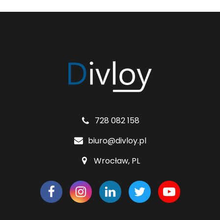
728 082 158
biuro@divloy.pl
Wrocław, PL