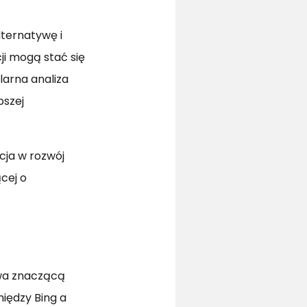
lternatywę i
ji mogą stać się
larna analiza
pszej
ja w rozwój
cej o
ywa znaczącą
iędzy Bing a