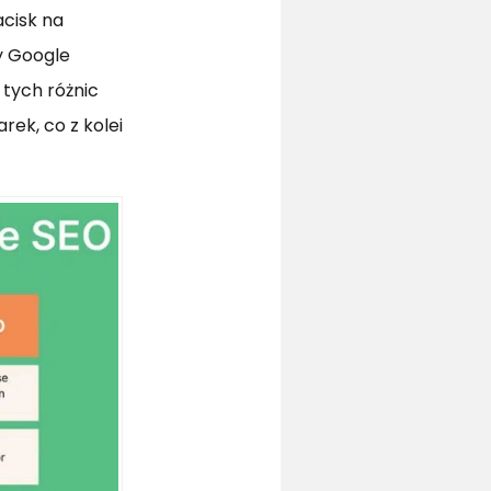
cisk na
y Google
 tych różnic
rek, co z kolei