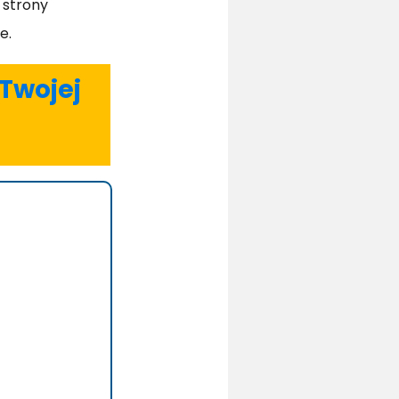
 strony
e.
 Twojej