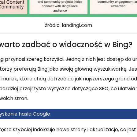
źródło: landingi.com
warto zadbać o widoczność w Bing?
g przynosi szereg korzyści. Jedną z nich jest dostęp do u
tórzy preferują Bing jako swoją główną wyszukiwarkę. Jes
m i marek, które chcą dotrzeć do jak najszerszego grona o
 bardziej przejrzyste wytyczne dotyczące SEO, co ułatw
woich stron.
yskanie hasła Google
ęsto szybciej indeksuje nowe strony i aktualizacje, co jes