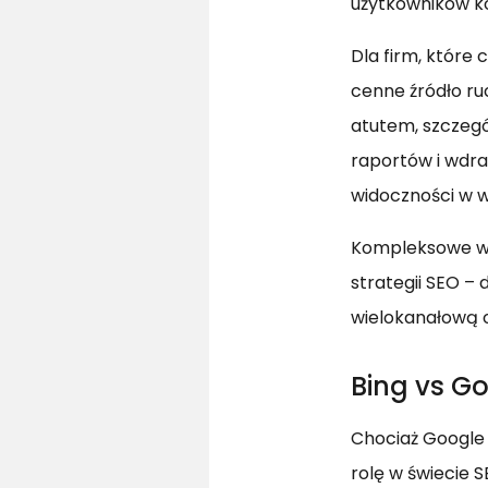
użytkowników ko
Dla firm, które
cenne źródło ru
atutem, szczegó
raportów i wdra
widoczności w w
Kompleksowe wy
strategii SEO – 
wielokanałową 
Bing vs Go
Chociaż Google 
rolę w świecie 