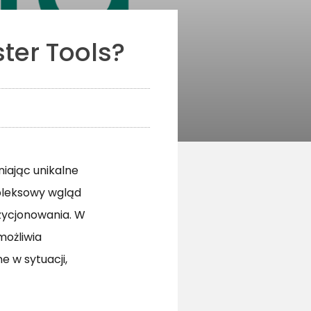
ter Tools?
iając unikalne
mpleksowy wgląd
ozycjonowania. W
możliwia
e w sytuacji,