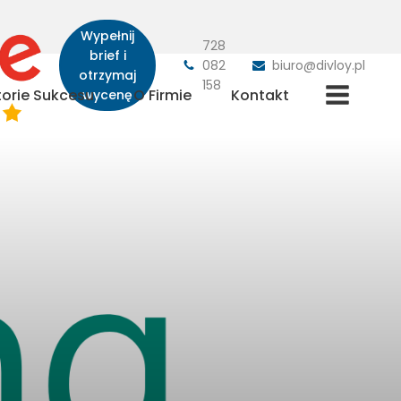
Wypełnij
728
brief i
082
biuro@divloy.pl
otrzymaj
158
torie Sukcesu
O Firmie
Kontakt
wycenę