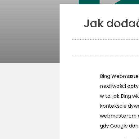
Jak dodać
Bing Webmaster 
możliwości opty
w to, jak Bing 
kontekście dywe
webmasterom dot
gdy Google domi