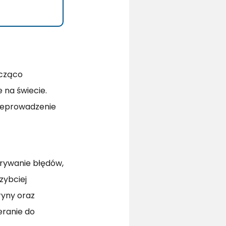
acząco
 na świecie.
przeprowadzenie
krywanie błędów,
zybciej
ryny oraz
eranie do