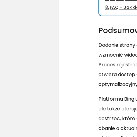
FAQ - Jak 
Podsumo
Dodanie strony 
wzmocnić widocz
Proces rejestrac
otwiera dostęp 
optymalizacyjn
Platforma Bing 
ale także oferu
dostrzec, które
dbanie o aktual