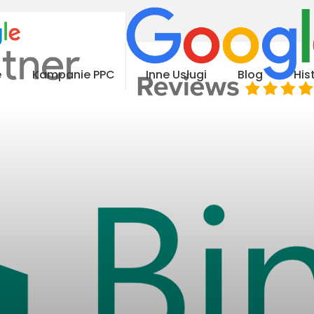
e
Kampanie PPC
Inne Usługi
Blog
His