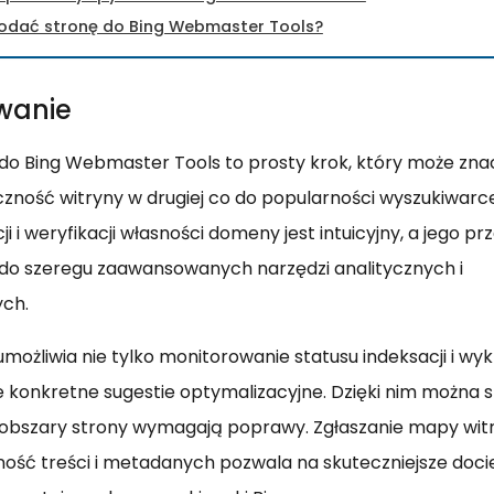
dodać stronę do Bing Webmaster Tools?
wanie
do Bing Webmaster Tools to prosty krok, który może zn
ność witryny w drugiej co do popularności wyszukiwarce
ji i weryfikacji własności domeny jest intuicyjny, a jego 
do szeregu zaawansowanych narzędzi analitycznych i
ych.
umożliwia nie tylko monitorowanie statusu indeksacji i wy
je konkretne sugestie optymalizacyjne. Dzięki nim można s
 obszary strony wymagają poprawy. Zgłaszanie mapy wit
ność treści i metadanych pozwala na skuteczniejsze doci