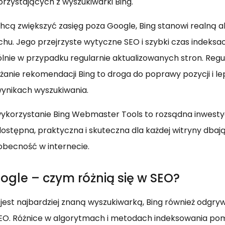
rzystających z wyszukiwarki Bing.
 chcą zwiększyć zasięg poza Google, Bing stanowi realną a
chu. Jego przejrzyste wytyczne SEO i szybki czas indeksac
lnie w przypadku regularnie aktualizowanych stron. Regu
żanie rekomendacji Bing to droga do poprawy pozycji i le
ynikach wyszukiwania.
korzystanie Bing Webmaster Tools to rozsądna inwestyc
dostępna, praktyczna i skuteczna dla każdej witryny dbają
obecność w internecie.
ogle – czym różnią się w SEO?
jest najbardziej znaną wyszukiwarką, Bing również odgr
SEO. Różnice w algorytmach i metodach indeksowania pom