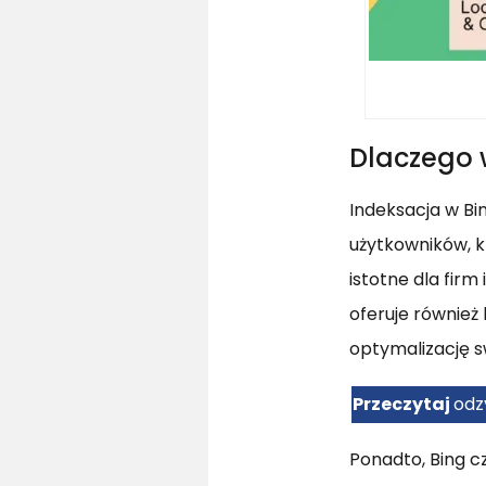
Dlaczego 
Indeksacja w Bin
użytkowników, k
istotne dla fir
oferuje również
optymalizację s
Przeczytaj
odz
Ponadto, Bing cz