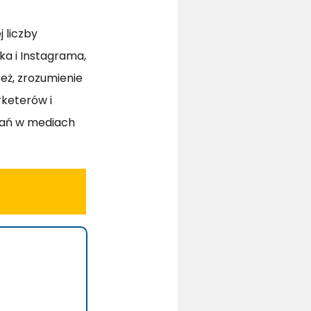
 liczby
a i Instagrama,
eż, zrozumienie
rketerów i
ałań w mediach