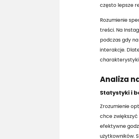
często lepsze re
Rozumienie spec
treści. Na Insta
podczas gdy na 
interakcje. Dla
charakterystyki
Analiza n
Statystyki i
Zrozumienie opt
chce zwiększyć 
efektywne godzi
użytkowników. S