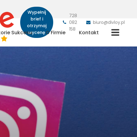
Wypełnij
728
brief i
082
biuro@divloy.pl
otrzymaj
158
torie Sukcesu
O Firmie
Kontakt
wycenę