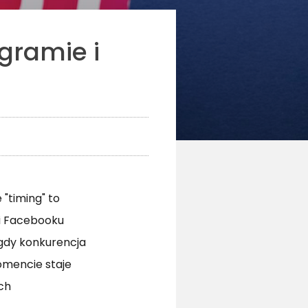
gramie i
"timing" to
 i Facebooku
 gdy konkurencja
omencie staje
ch