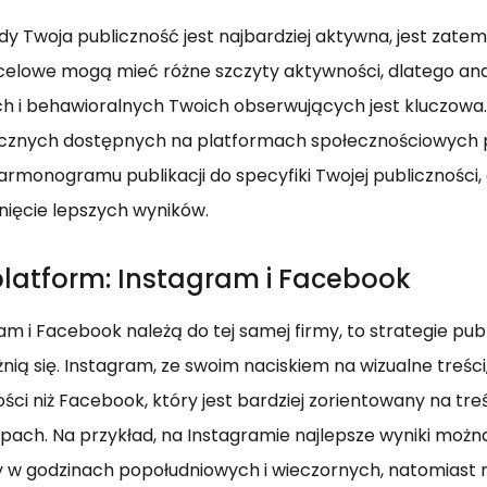
edy Twoja publiczność jest najbardziej aktywna, jest zate
celowe mogą mieć różne szczyty aktywności, dlatego ana
h i behawioralnych Twoich obserwujących jest kluczowa
tycznych dostępnych na platformach społecznościowych
rmonogramu publikacji do specyfiki Twojej publiczności,
nięcie lepszych wyników.
platform: Instagram i Facebook
m i Facebook należą do tej samej firmy, to strategie publ
nią się. Instagram, ze swoim naciskiem na wizualne treści
ci niż Facebook, który jest bardziej zorientowany na treś
upach. Na przykład, na Instagramie najlepsze wyniki moż
y w godzinach popołudniowych i wieczornych, natomiast