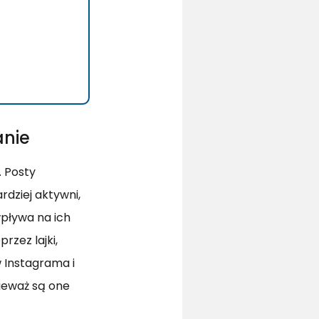
anie
. Posty
rdziej aktywni,
wpływa na ich
zez lajki,
 Instagrama i
nieważ są one