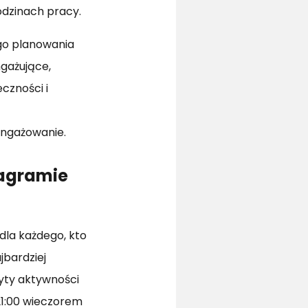
godzinach pracy.
ego planowania
ngażujące,
czności i
angażowanie.
tagramie
dla każdego, kto
jbardziej
zyty aktywności
 21:00 wieczorem