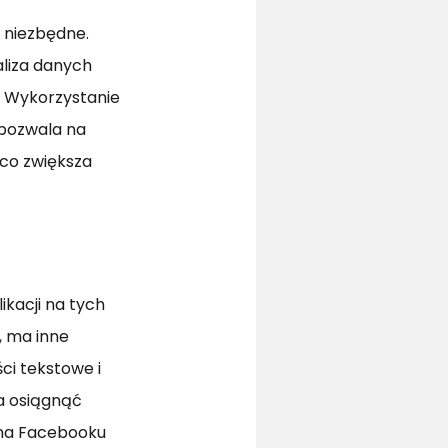
m niezbędne.
liza danych
. Wykorzystanie
 pozwala na
 co zwiększa
ikacji na tych
, ma inne
ci tekstowe i
na osiągnąć
 na Facebooku