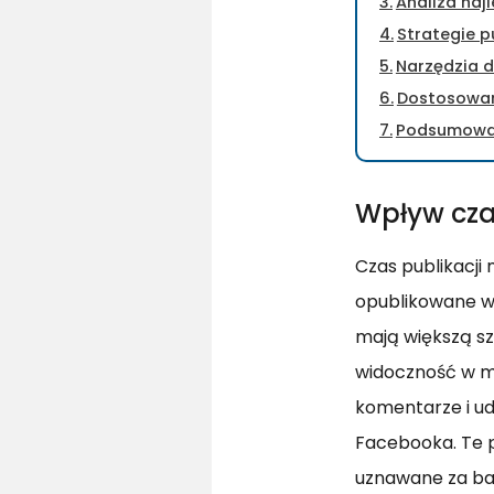
Analiza naj
Strategie p
Narzędzia d
Dostosowan
Podsumowani
Wpływ cza
Czas publikacji
opublikowane w 
mają większą sz
widoczność w me
komentarze i ud
Facebooka. Te p
uznawane za bar