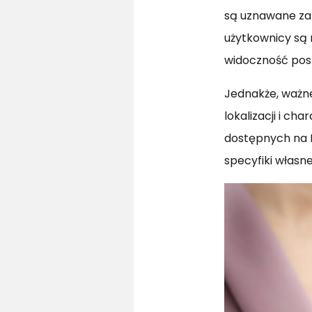
są uznawane za
użytkownicy są 
widoczność pos
Jednakże, ważne
lokalizacji i ch
dostępnych na I
specyfiki własne