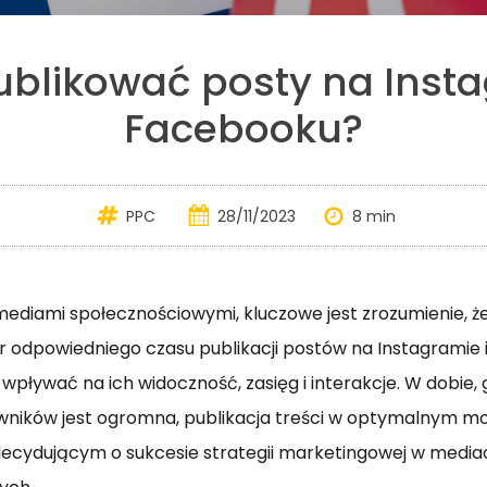
ublikować posty na Insta
Facebooku?
PPC
28/11/2023
8 min
ediami społecznościowymi, kluczowe jest zrozumienie, że 
 odpowiedniego czasu publikacji postów na Instagramie
pływać na ich widoczność, zasięg i interakcje. W dobie,
wników jest ogromna, publikacja treści w optymalnym m
decydującym o sukcesie strategii marketingowej w media