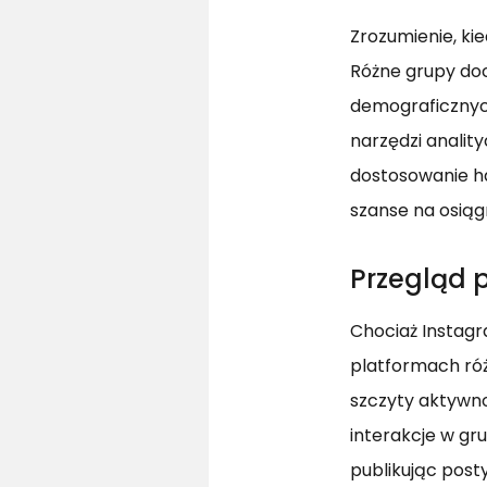
Zrozumienie, ki
Różne grupy do
demograficznyc
narzędzi anali
dostosowanie ha
szanse na osiąg
Przegląd 
Chociaż Instagra
platformach róż
szczyty aktywnoś
interakcje w gr
publikując post