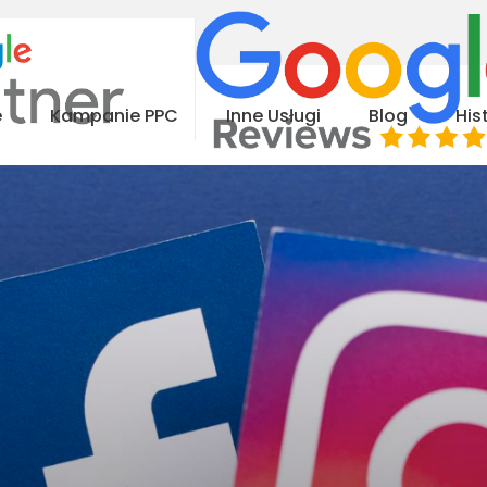
e
Kampanie PPC
Inne Usługi
Blog
His