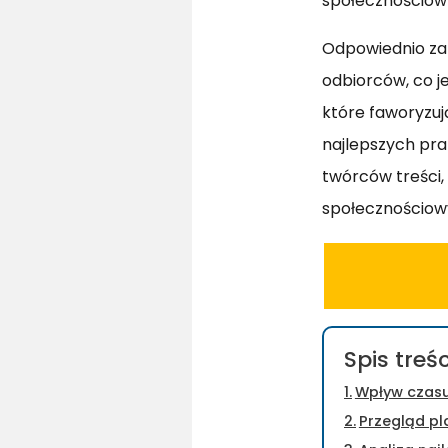
społecznościow
Odpowiednio zap
odbiorców, co j
które faworyzuj
najlepszych pra
twórców treści,
społecznościow
Spis treśc
Wpływ czasu
Przegląd pl