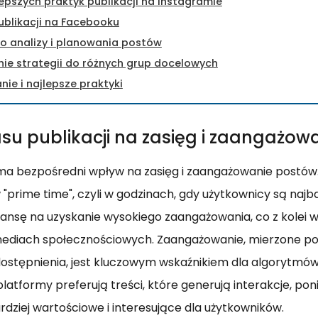
lepszych praktyk publikacji na Instagramie
ublikacji na Facebooku
o analizy i planowania postów
ie strategii do różnych grup docelowych
e i najlepsze praktyki
su publikacji na zasięg i zaangażow
 ma bezpośredni wpływ na zasięg i zaangażowanie postów
"prime time", czyli w godzinach, gdy użytkownicy są najba
ansę na uzyskanie wysokiego zaangażowania, co z kolei 
diach społecznościowych. Zaangażowanie, mierzone popr
ostępnienia, jest kluczowym wskaźnikiem dla algorytmów
latformy preferują treści, które generują interakcje, po
dziej wartościowe i interesujące dla użytkowników.