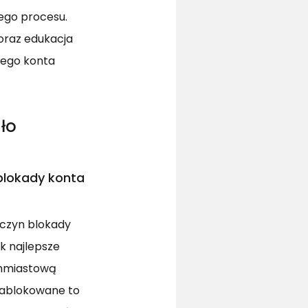
ego procesu.
oraz edukacja
nego konta
ło
blokady konta
yczyn blokady
k najlepsze
chmiastową
zablokowane to