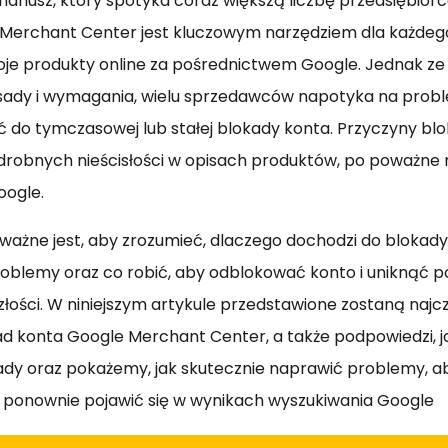
nariusz, który spotyka coraz większą liczbę przedsiębio
 Merchant Center jest kluczowym narzędziem dla każdeg
je produkty online za pośrednictwem Google. Jednak ze
asady i wymagania, wielu sprzedawców napotyka na probl
do tymczasowej lub stałej blokady konta. Przyczyny bl
drobnych nieścisłości w opisach produktów, po poważne 
oogle.
 ważne jest, aby zrozumieć, dlaczego dochodzi do blokady,
oblemy oraz co robić, aby odblokować konto i uniknąć 
szłości. W niniejszym artykule przedstawione zostaną najc
d konta Google Merchant Center, a także podpowiedzi, j
dy oraz pokażemy, jak skutecznie naprawić problemy, a
 ponownie pojawić się w wynikach wyszukiwania Google