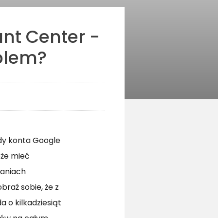
nt Center -
oblem?
dy konta Google
oże mieć
paniach
raź sobie, że z
a o kilkadziesiąt