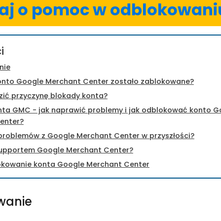
aj o pomoc w odblokowan
i
nie
onto Google Merchant Center zostało zablokowane?
ić przyczynę blokady konta?
nta GMC - jak naprawić problemy i jak odblokować konto G
enter?
problemów z Google Merchant Center w przyszłości?
supportem Google Merchant Center?
okowanie konta Google Merchant Center
wanie