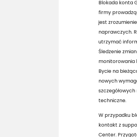
Blokada konta 
firmy prowadząc
jest zrozumieni
naprawczych. R
utrzymać inform
Śledzenie zmia
monitorowania k
Bycie na bieżąc
nowych wymagań
szczegółowych 
techniczne.
W przypadku bl
kontakt z supp
Center. Przygot