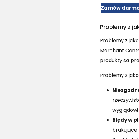
Zamów darmow
Problemy z ja
Problemy z jako
Merchant Center
produkty są pra
Problemy z jako
Niezgodno
rzeczywist
wyglądowi 
Błędy w p
brakujące 