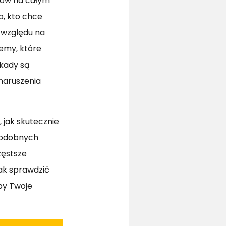
rców na całym
o, kto chce
 względu na
emy, które
okady są
naruszenia
 jak skutecznie
podobnych
zęstsze
ak sprawdzić
by Twoje