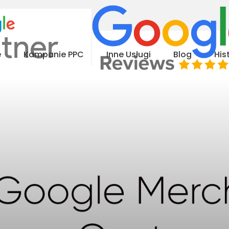
e
Kampanie PPC
Inne Usługi
Blog
His