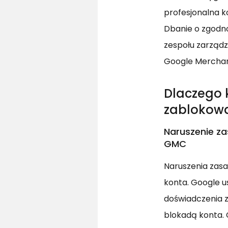
profesjonalna k
Dbanie o zgodno
zespołu zarządz
Google Merchan
Dlaczego 
zablokow
Naruszenie za
GMC
Naruszenia zasa
konta. Google u
doświadczenia 
blokadą konta.