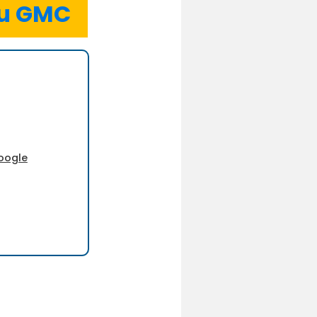
iu GMC
oogle