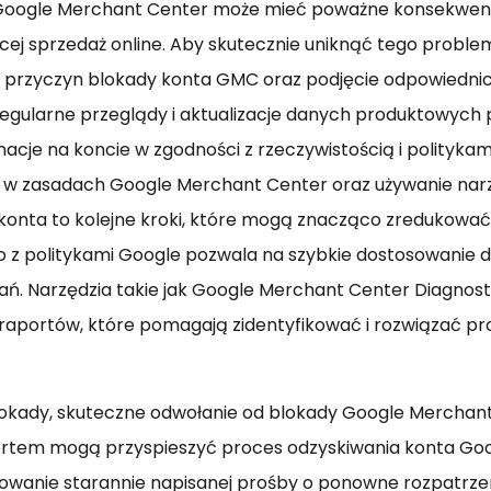
Google Merchant Center może mieć poważne konsekwencj
ej sprzedaż online. Aby skutecznie uniknąć tego proble
e przyczyn blokady konta GMC oraz podjęcie odpowiednic
egularne przeglądy i aktualizacje danych produktowych
acje na koncie w zgodności z rzeczywistością i politykam
n w zasadach Google Merchant Center oraz używanie narz
onta to kolejne kroki, które mogą znacząco zredukować
o z politykami Google pozwala na szybkie dostosowanie d
. Narzędzia takie jak Google Merchant Center Diagnost
raportów, które pomagają zidentyfikować i rozwiązać p
okady, skuteczne odwołanie od blokady Google Merchant
ortem mogą przyspieszyć proces odzyskiwania konta Go
owanie starannie napisanej prośby o ponowne rozpatrze