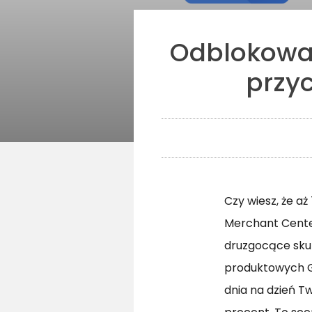
Odblokowan
przyc
Czy wiesz, że a
Merchant Center
druzgocące sku
produktowych Go
dnia na dzień Tw