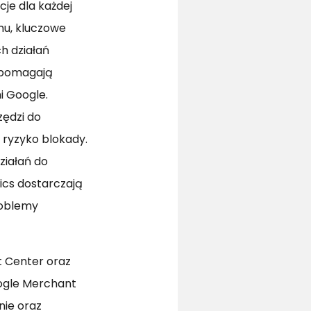
e dla każdej
mu, kluczowe
h działań
 pomagają
i Google.
ędzi do
 ryzyko blokady.
ziałań do
ics dostarczają
roblemy
 Center oraz
ogle Merchant
nie oraz