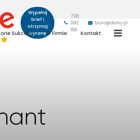
Wypełnij
728
brief i
082
biuro@divloy.pl
otrzymaj
158
torie Sukcesu
O Firmie
Kontakt
wycenę