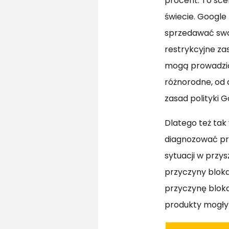
procent. To sce
świecie. Google
sprzedawać swo
restrykcyjne z
mogą prowadzić 
różnorodne, od 
zasad polityki G
Dlatego też tak
diagnozować pr
sytuacji w przy
przyczyny bloka
przyczynę bloka
produkty mogły