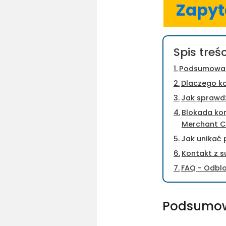
Zapyt
Spis treśc
Podsumowa
Dlaczego k
Jak sprawdz
Blokada ko
Merchant C
Jak unikać 
Kontakt z 
FAQ - Odbl
Podsumo