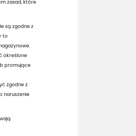
em zasad, które
e są zgodne z
 to
 magazynowe.
ć określone
lub promujące
być zgodne z
b naruszenie
ywają