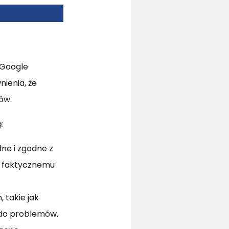
 Google
ienia, że
ów.
:
ne i zgodne z
ć faktycznemu
 takie jak
 do problemów.