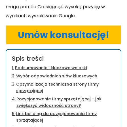
mogą pomóc Ci osiągnąć wysoką pozycję w
wynikach wyszukiwania Google.
Umów konsultację!
Spis treści
Podsumowanie i kluczowe wnioski
Wybór odpowiednich słów kluczowych
Optymalizacja techniczna strony firmy
sprzątającej
Pozycjonowanie firmy sprzątającej - jak
zwiększyć widoczność strony?
Link building do pozycjonowania firmy
sprzątającej