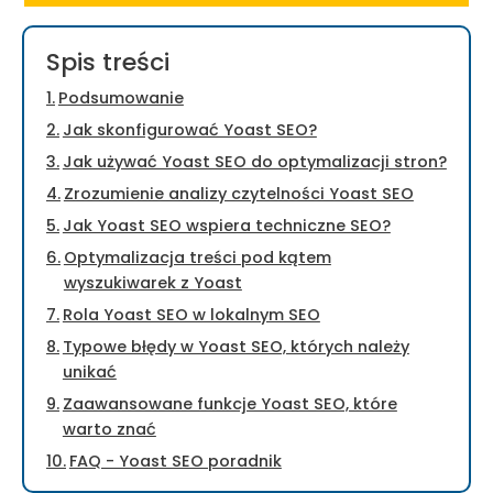
Spis treści
Podsumowanie
Jak skonfigurować Yoast SEO?
Jak używać Yoast SEO do optymalizacji stron?
Zrozumienie analizy czytelności Yoast SEO
Jak Yoast SEO wspiera techniczne SEO?
Optymalizacja treści pod kątem
wyszukiwarek z Yoast
Rola Yoast SEO w lokalnym SEO
Typowe błędy w Yoast SEO, których należy
unikać
Zaawansowane funkcje Yoast SEO, które
warto znać
FAQ - Yoast SEO poradnik