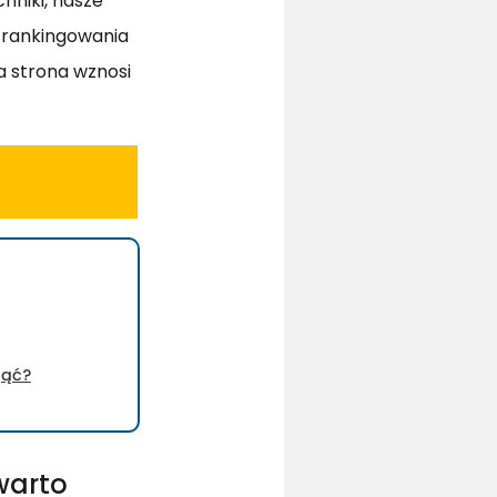
niki, nasze
 rankingowania
ja strona wznosi
jąć?
warto