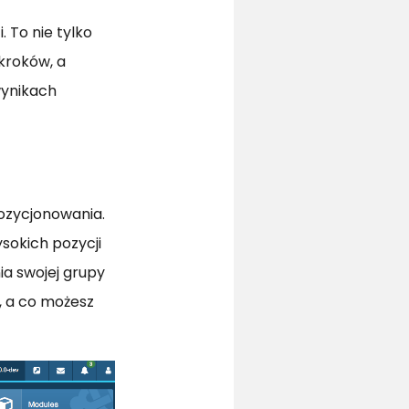
 To nie tylko
 kroków, a
wynikach
ozycjonowania.
ysokich pozycji
ia swojej grupy
, a co możesz