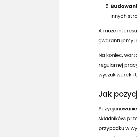
Budowani
innych str
A może interesu
gwarantujemy in
Na koniec, war
regularnej prac
wyszukiwarek i 
Jak pozyc
Pozycjonowanie 
składników, prze
przypadku w wyn