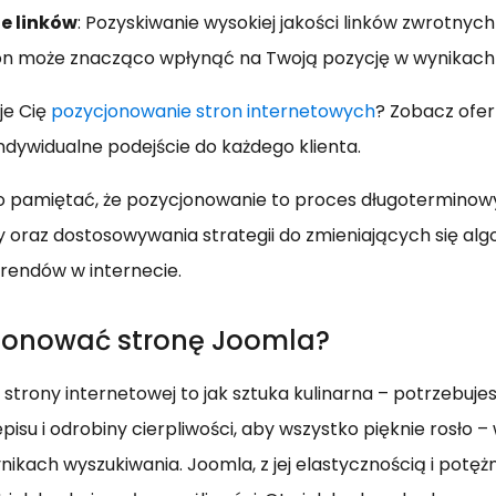
e linków
: Pozyskiwanie wysokiej jakości linków zwrotnych
on może znacząco wpłynąć na Twoją pozycję w wynikach
je Cię
pozycjonowanie stron internetowych
? Zobacz ofer
dywidualne podejście do każdego klienta.
to pamiętać, że pozycjonowanie to proces długotermino
y oraz dostosowywania strategii do zmieniających się a
trendów w internecie.
jonować stronę Joomla?
strony internetowej to jak sztuka kulinarna – potrzebuj
pisu i odrobiny cierpliwości, aby wszystko pięknie rosło –
ikach wyszukiwania. Joomla, z jej elastycznością i potęż