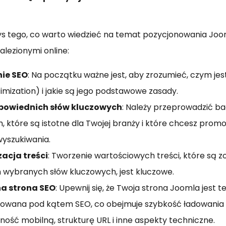
rys tego, co warto wiedzieć na temat pozycjonowania Joom
alezionymi online:
ie SEO
: Na początku ważne jest, aby zrozumieć, czym je
imization) i jakie są jego podstawowe zasady.
powiednich słów kluczowych
: Należy przeprowadzić ba
, które są istotne dla Twojej branży i które chcesz pro
yszukiwania.
acja treści
: Tworzenie wartościowych treści, które są
wybranych słów kluczowych, jest kluczowe.
a strona SEO
: Upewnij się, że Twoja strona Joomla jest t
owana pod kątem SEO, co obejmuje szybkość ładowania 
ość mobilną, strukturę URL i inne aspekty techniczne.