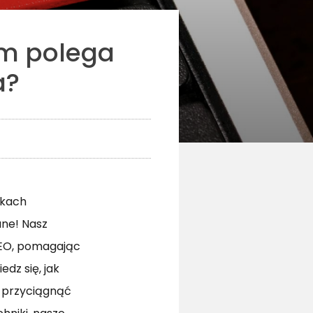
ym polega
a?
ikach
ne! Nasz
SEO, pomagając
dz się, jak
i przyciągnąć