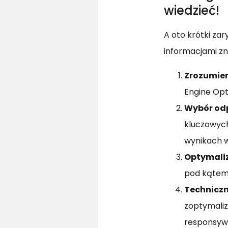
wiedzieć!
A oto krótki za
informacjami zn
Zrozumien
Engine Opt
Wybór od
kluczowych
wynikach w
Optymaliz
pod kątem 
Techniczn
zoptymaliz
responsywn