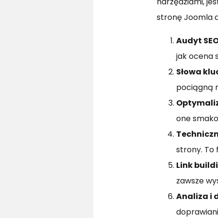
narzędziami, je
stronę Joomla 
Audyt SE
jak ocena 
Słowa kl
pociągną r
Optymaliz
one smakow
Techniczn
strony. To
Link build
zawsze wyso
Analiza i
doprawian