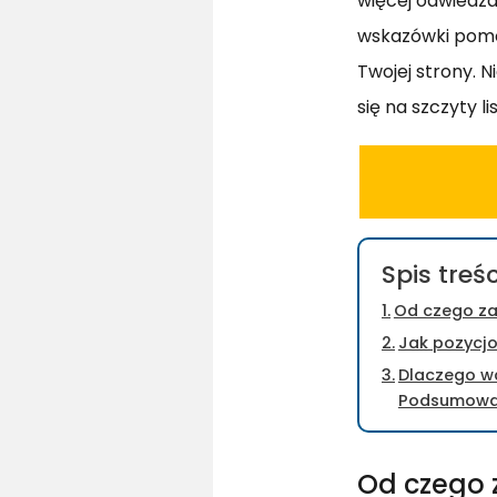
więcej odwiedz
wskazówki pomo
Twojej strony. N
się na szczyty l
Spis treśc
Od czego za
Jak pozycj
Dlaczego wa
Podsumowa
Od czego 