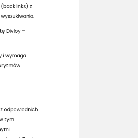
 (backlinks) z
 wyszukiwania.
tę Divloy –
wy i wymaga
lgorytmów
esz odpowiednich
 w tym
nymi