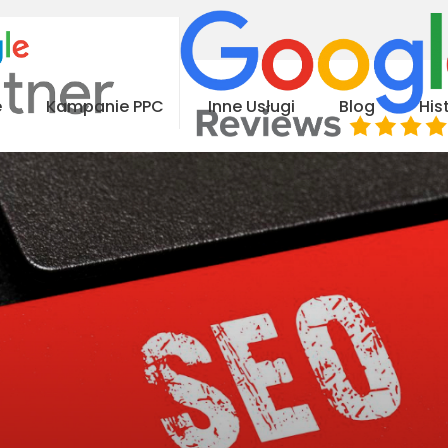
e
Kampanie PPC
Inne Usługi
Blog
His