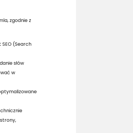
la, zgodnie z
st SEO (Search
danie słów
mować w
 zoptymalizowane
echnicznie
strony,