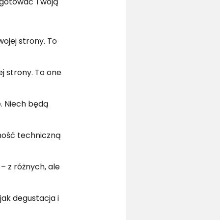
zygotować Twoją
ojej strony. To
j strony. To one
. Niech będą
ność techniczną
– z różnych, ale
jak degustacja i