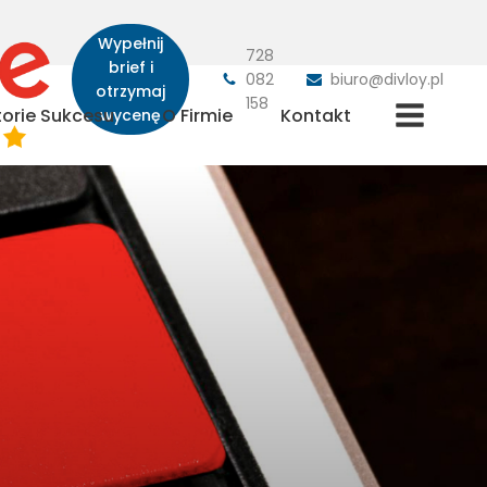
Wypełnij
728
brief i
082
biuro@divloy.pl
otrzymaj
158
torie Sukcesu
O Firmie
Kontakt
wycenę