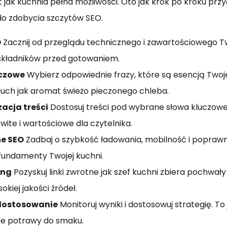
st jak kuchnia pełna możliwości. Oto jak krok po kroku pr
do zdobycia szczytów SEO.
O
Zacznij od przeglądu technicznego i zawartościowego Tw
składników przed gotowaniem.
uczowe
Wybierz odpowiednie frazy, które są esencją Twoje
uch jak aromat świeżo pieczonego chleba.
acja treści
Dostosuj treści pod wybrane słowa kluczowe
ite i wartościowe dla czytelnika.
e SEO
Zadbaj o szybkość ładowania, mobilność i popraw
 fundamenty Twojej kuchni.
ing
Pozyskuj linki zwrotne jak szef kuchni zbiera pochwały 
kiej jakości źródeł.
 dostosowanie
Monitoruj wyniki i dostosowuj strategię. To 
ie potrawy do smaku.