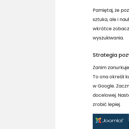
Pamiętaj, że poz
sztuka, ale i n
wkrótce zobaczy
wyszukiwania.
Strategia po
Zanim zanurkuje
To ona określi k
w Google. Zaczn
docelowej. Nast
zrobić lepiej.