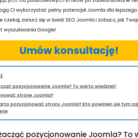
ających. Od podstawowych kroków po zaawansowane tech
gą Ci wykorzystać pełny potencjał Joomla dla lepszego
ie czekaj, zanurz się w świat SEO Joomla i zobacz, jak Two
ist wyszukiwania Google!
Umów konsultację!
i
cząć pozycjonowanie Joomla? To warto wiedzieć!
onować stronę Joomla?
rto pozycjonować strony Joomla? Kto powinien się tym za
nie
zacząć pozycjonowanie Joomla? To 