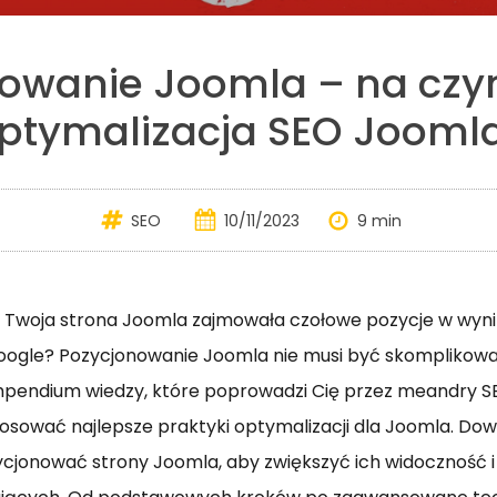
owanie Joomla – na cz
ptymalizacja SEO Jooml
SEO
10/11/2023
9 min
y Twoja strona Joomla zajmowała czołowe pozycje w wyn
oogle? Pozycjonowanie Joomla nie musi być skomplikowa
mpendium wiedzy, które poprowadzi Cię przez meandry 
osować najlepsze praktyki optymalizacji dla Joomla. Dowie
cjonować strony Joomla, aby zwiększyć ich widoczność 