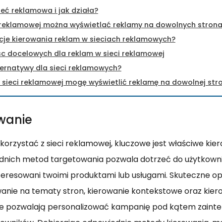
ieć reklamowa i jak działa?
 reklamowej można wyświetlać reklamy na dowolnych stron
cje kierowania reklam w sieciach reklamowych?
c docelowych dla reklam w sieci reklamowej
ternatywy dla sieci reklamowych?
 sieci reklamowej mogę wyświetlić reklamę na dowolnej str
wanie
korzystać z sieci reklamowej, kluczowe jest właściwe kie
nich metod targetowania pozwala dotrzeć do użytkowni
nteresowani twoimi produktami lub usługami. Skuteczne op
anie na tematy stron, kierowanie kontekstowe oraz kier
re pozwalają personalizować kampanię pod kątem zainte