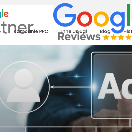
e
Kampanie PPC
Inne Usługi
Blog
His