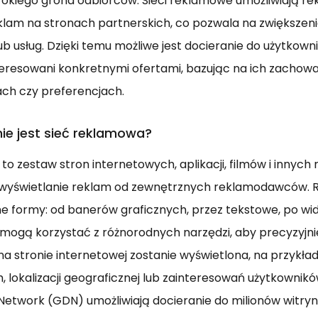
erokiego grona odbiorców. Sieci reklamowe umożliwiają
klam na stronach partnerskich, co pozwala na zwiększen
ub usług. Dzięki temu możliwe jest docieranie do użytkown
resowani konkretnymi ofertami, bazując na ich zachowan
ch czy preferencjach.
ie jest sieć reklamowa?
to zestaw stron internetowych, aplikacji, filmów i innych
a wyświetlanie reklam od zewnętrznych reklamodawców. 
 formy: od banerów graficznych, przez tekstowe, po wi
gą korzystać z różnorodnych narzędzi, aby precyzyjnie 
 na stronie internetowej zostanie wyświetlona, na przykła
 lokalizacji geograficznej lub zainteresowań użytkowników.
Network (GDN) umożliwiają docieranie do milionów witryn