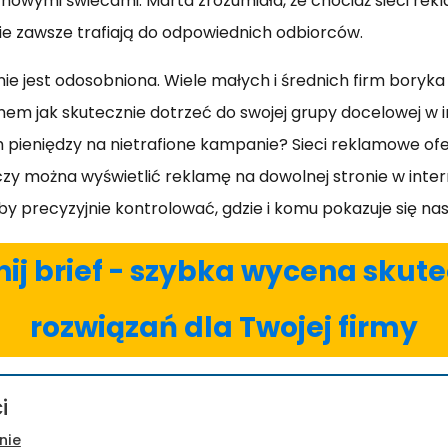
chowymi świecami. Marta zrozumiała, że chociaż sieci re
 nie zawsze trafiają do odpowiednich odbiorców.
ie jest odosobniona. Wiele małych i średnich firm boryka 
 jak skutecznie dotrzeć do swojej grupy docelowej w in
 pieniędzy na nietrafione kampanie? Sieci reklamowe o
 czy można wyświetlić reklamę na dowolnej stronie w inte
 by precyzyjnie kontrolować, gdzie i komu pokazuje się na
ij brief - szybka wycena skut
rozwiązań dla Twojej firmy
i
nie