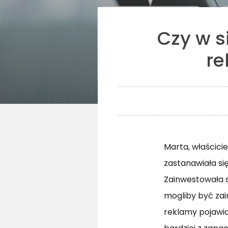
Czy w s
re
Marta, właścici
zastanawiała si
Zainwestowała s
mogliby być zai
reklamy pojawia