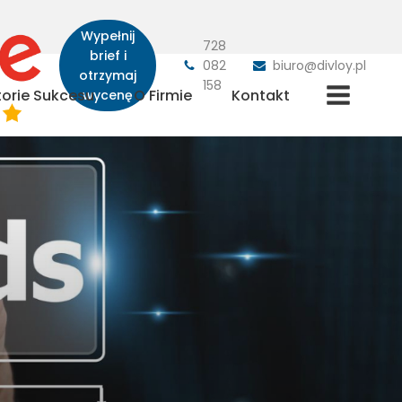
Wypełnij
728
brief i
082
biuro@divloy.pl
otrzymaj
158
torie Sukcesu
O Firmie
Kontakt
wycenę