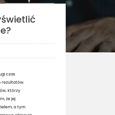
świetlić
ie?
ugi czas
 rezultatów.
ów, którzy
, że jej
ziełem, a tym