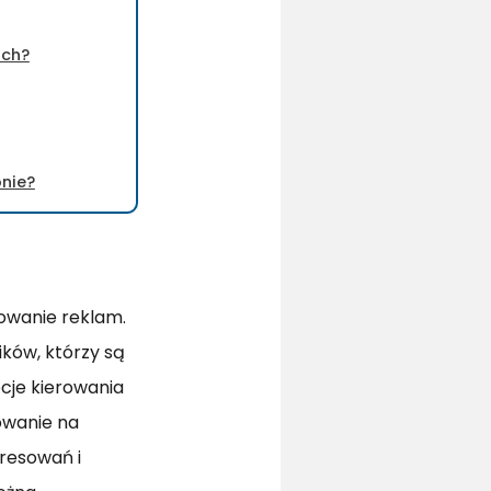
ach?
onie?
rowanie reklam.
ków, którzy są
cje kierowania
owanie na
resowań i