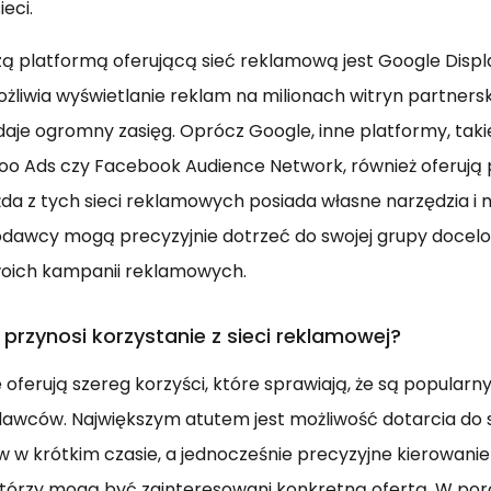
ieci.
zą platformą oferującą sieć reklamową jest Google Disp
liwia wyświetlanie reklam na milionach witryn partnersk
daje ogromny zasięg. Oprócz Google, inne platformy, taki
hoo Ads czy Facebook Audience Network, również oferuj
żda z tych sieci reklamowych posiada własne narzędzia i m
dawcy mogą precyzyjnie dotrzeć do swojej grupy docelow
oich kampanii reklamowych.
 przynosi korzystanie z sieci reklamowej?
 oferują szereg korzyści, które sprawiają, że są popula
awców. Największym atutem jest możliwość dotarcia do 
 w krótkim czasie, a jednocześnie precyzyjne kierowani
którzy mogą być zainteresowani konkretną ofertą. W por