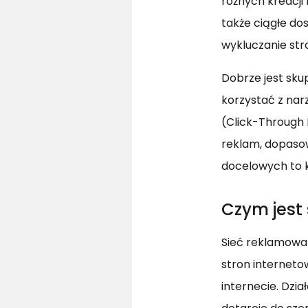
różnych kreacji
także ciągłe do
wykluczanie str
Dobrze jest sku
korzystać z nar
(Click-Through 
reklam, dopasow
docelowych to 
Czym jest 
Sieć reklamowa 
stron interneto
internecie. Dzi