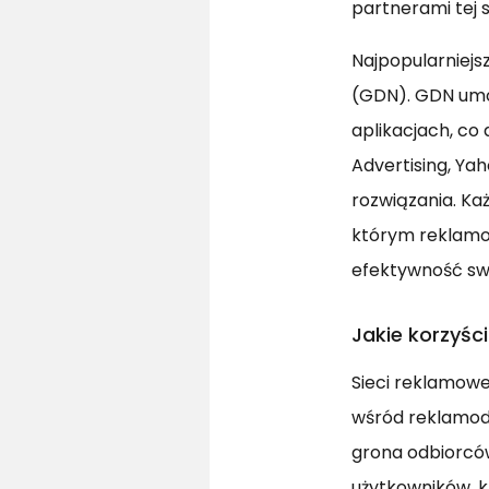
partnerami tej s
Najpopularniejs
(GDN). GDN umoż
aplikacjach, co 
Advertising, Ya
rozwiązania. Ka
którym reklamo
efektywność sw
Jakie korzyści
Sieci reklamowe
wśród reklamod
grona odbiorców
użytkowników, 