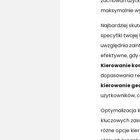
zachowań użytk
maksymalnie wyk
Najbardziej sku
specyfiki twoje
uwzględnia zain
efektywne, gdy
Kierowanie ko
dopasowania rek
kierowanie ge
użytkowników, 
Optymalizacja k
kluczowych zasa
różne opcje kie