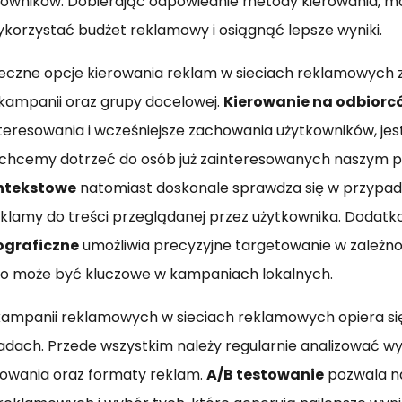
owników. Dobierając odpowiednie metody kierowania, m
orzystać budżet reklamowy i osiągnąć lepsze wyniki.
teczne opcje kierowania reklam w sieciach reklamowych 
j kampanii oraz grupy docelowej.
Kierowanie na odbiorc
teresowania i wcześniejsze zachowania użytkowników, jes
 chcemy dotrzeć do osób już zainteresowanych naszym 
ntekstowe
natomiast doskonale sprawdza się w przypa
lamy do treści przeglądanej przez użytkownika. Dodatk
ograficzne
umożliwia precyzyjne targetowanie w zależnośc
co może być kluczowe w kampaniach lokalnych.
ampanii reklamowych w sieciach reklamowych opiera się
dach. Przede wszystkim należy regularnie analizować wyn
rowania oraz formaty reklam.
A/B testowanie
pozwala n