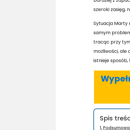
bardziej z zapa
szeroki zasięg,
Sytuacja Marty n
samym problemem
tracąc przy tym
możliwości, ale
istnieje sposób,
Wypełn
Spis treśc
Podsumowa