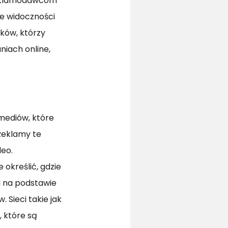
 reklamodawcom
ie widoczności
ików, którzy
iach online,
 mediów, które
Reklamy te
deo.
określić, gdzie
d na podstawie
 Sieci takie jak
, które są