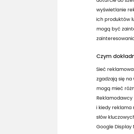
dotarcie do sz
wyświetlanie re
ich produktów l
mogą być zainte
zainteresowania
Czym dokładn
Sieć reklamowa 
zgadzają się n
mogą mieć różne
Reklamodawcy mo
i kiedy reklama
słów kluczowych,
Google Display 