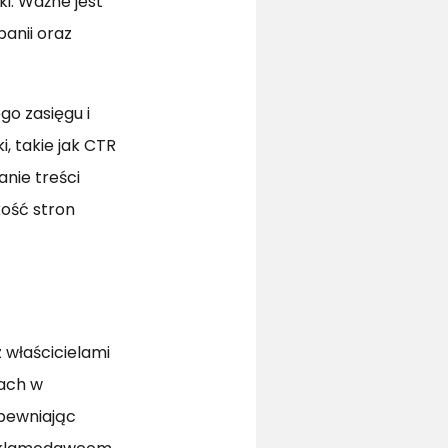
i. Ważne jest
anii oraz
go zasięgu i
, takie jak CTR
nie treści
kość stron
 właścicielami
cach w
apewniając