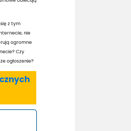
klamowe obiecują
się z tym
ternecie, nie
ferują ogromne
rnecie? Czy
sze ogłoszenie?
ecznych