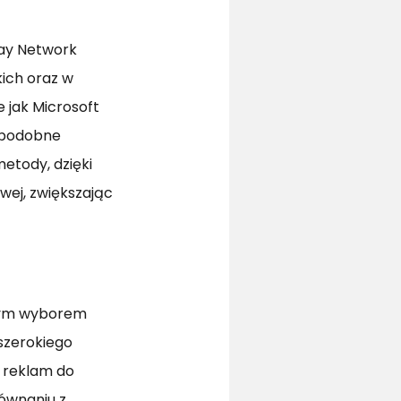
lay Network
ich oraz w
e jak Microsoft
ą podobne
etody, dzięki
ej, zwiększając
rnym wyborem
szerokiego
e reklam do
ównaniu z