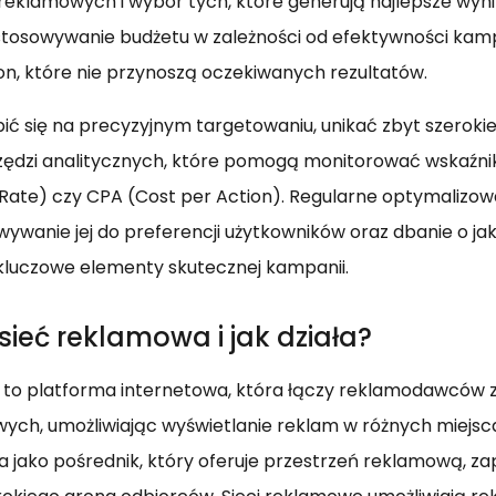
 reklamowych i wybór tych, które generują najlepsze wynik
stosowywanie budżetu w zależności od efektywności kamp
on, które nie przynoszą oczekiwanych rezultatów.
pić się na precyzyjnym targetowaniu, unikać zbyt szerokie
zędzi analitycznych, które pomogą monitorować wskaźniki
Rate) czy CPA (Cost per Action). Regularne optymalizowa
ywanie jej do preferencji użytkowników oraz dbanie o ja
kluczowe elementy skutecznej kampanii.
sieć reklamowa i jak działa?
to platforma internetowa, która łączy reklamodawców z
wych, umożliwiając wyświetlanie reklam w różnych miejs
ała jako pośrednik, który oferuje przestrzeń reklamową, z