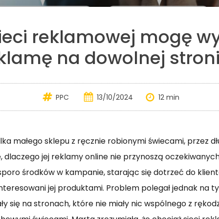
ieci reklamowej mogę wy
klamę na dowolnej stron
PPC
13/10/2024
12 min
elka małego sklepu z ręcznie robionymi świecami, przez dł
ę, dlaczego jej reklamy online nie przynoszą oczekiwanych
poro środków w kampanie, starając się dotrzeć do klient
nteresowani jej produktami. Problem polegał jednak na tym
ły się na stronach, które nie miały nic wspólnego z rękod