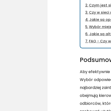
Czym jest s
Czy w sieci
Jakie są op
Wybór miejs
Jakie są al
FAQ - Czy w
Podsumo
Aby efektywnie 
Wybór odpowied
najbardziej zai
obejmują kierow
odbiorców, któ