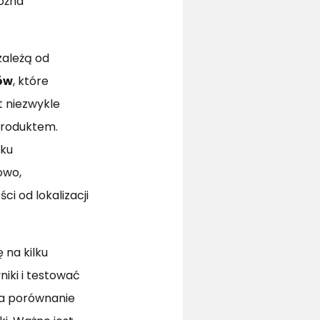
ożna
zależą od
ów
, które
t niezwykle
produktem.
dku
owo,
i od lokalizacji
 na kilku
iki i testować
a porównanie